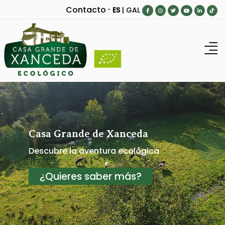
·
Contacto
ES
|
GAL
Inicio
Nuestra granja
MuuUuy bueno para...
Blog
Casa Grande de Xanceda
Descubre la aventura ecológica
Productos
¿Quieres saber más?
¿Dónde comprar?
Contacto