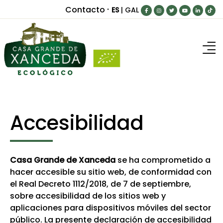
·
Contacto
ES
|
GAL
Inicio
Nuestra granja
MuuUuy bueno para...
Accesibilidad
Blog
Productos
Casa Grande de Xanceda
se ha comprometido a
hacer accesible su sitio web, de conformidad con
¿Dónde comprar?
el Real Decreto 1112/2018, de 7 de septiembre,
sobre accesibilidad de los sitios web y
Contacto
aplicaciones para dispositivos móviles del sector
público. La presente declaración de accesibilidad