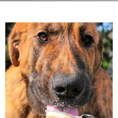
Ecovisitas
Tienda Online
TLF |
981 687 007