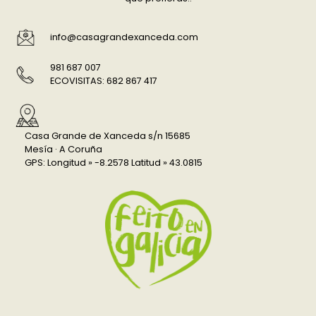
info@casagrandexanceda.com
981 687 007
ECOVISITAS: 682 867 417
Casa Grande de Xanceda s/n 15685
Mesía · A Coruña
GPS: Longitud » -8.2578 Latitud » 43.0815