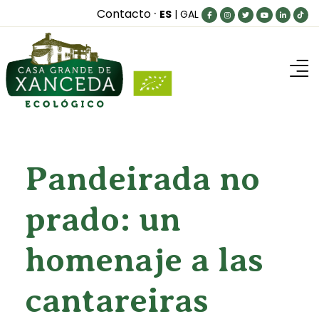
·
Contacto
ES
|
GAL
Inicio
Nuestra granja
MuuUuy bueno para...
Pandeirada no
Blog
prado: un
Productos
homenaje a las
¿Dónde comprar?
Contacto
cantareiras