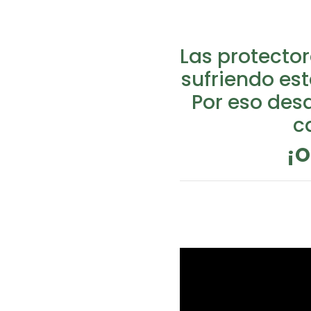
Las protecto
sufriendo est
Por eso des
c
¡O