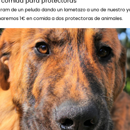
n comida para protectoras
gram de un peludo dando un lametazo a uno de nuestro y
aremos 1€ en comida a dos protectoras de animales.