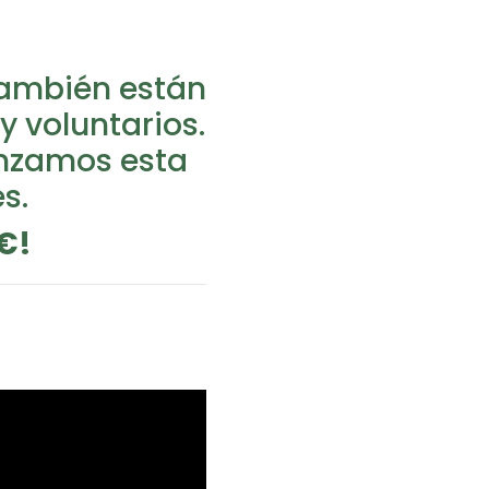
también están
y voluntarios.
nzamos esta
s.
0€!