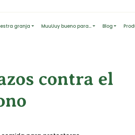
estra granja
MuuUuy bueno para...
Blog
Prod
zos contra el
ono