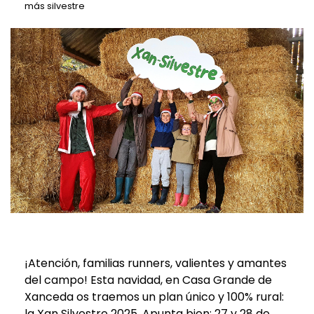
Ecovisitas
más silvestre
Tienda Online
TLF |
981 687 007
¡Atención, familias runners, valientes y amantes
del campo! Esta navidad, en Casa Grande de
Xanceda os traemos un plan único y 100% rural:
la Xan Silvestre 2025. Apunta bien: 27 y 28 de