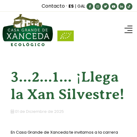
·
Contacto
ES
|
GAL
Inicio
Nuestra granja
MuuUuy bueno para...
3...2...1... ¡Llega
Blog
la Xan Silvestre!
Productos
¿Dónde comprar?
01 de Diciembre de 2025
Contacto
En Casa Grande de Xanceda te invitamos a la carrera