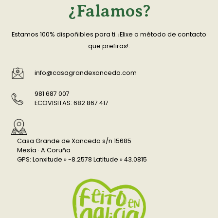
¿Falamos?
Estamos 100% dispoñibles para ti. ¡Elixe o método de contacto
que prefiras!.
info@casagrandexanceda.com
981 687 007
ECOVISITAS: 682 867 417
Casa Grande de Xanceda s/n 15685
Mesía · A Coruña
GPS: Lonxitude » -8.2578 Latitude » 43.0815