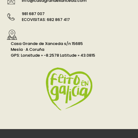
info@casagrandexanceda.com
981 687 007
ECOVISITAS: 682 867 417
Casa Grande de Xanceda s/n 15685
Mesía · A Coruña
GPS: Lonxitude » -8.2578 Latitude » 43.0815