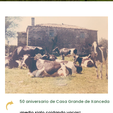
Ecovisitas
Tenda Online
TLF |
981 687 007
50 aniversario de Casa Grande de Xanceda
¡medio siglo coidando vacas!