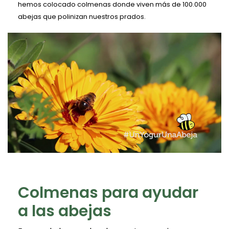
Ecovisitas
hemos colocado colmenas donde viven más de 100.000
abejas que polinizan nuestros prados.
Tienda Online
TLF |
981 687 007
Colmenas para ayudar
a las abejas