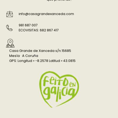
info@casagrandexanceda.com
981 687 007
ECOVISITAS: 682 867 417
Casa Grande de Xanceda s/n 15685
Mesía · A Coruña
GPS: Longitud » -8.2578 Latitud » 43.0815