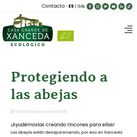
·
Contacto
ES
|
GAL
Inicio
Nuestra granja
MuuUuy bueno para...
Protegiendo a
Blog
las abejas
Productos
¿Dónde comprar?
03 de Septiembre de 2019
Contacto
¡Ayudémoslas creando rincones para ellas!
Las abejas están desapareciendo, por eso en Xanceda