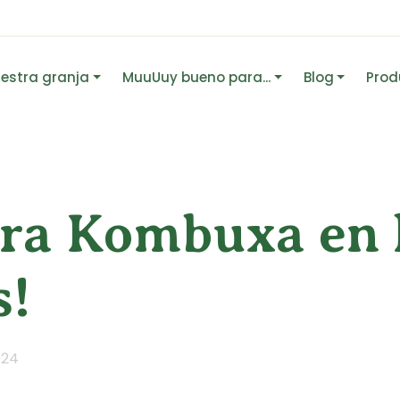
estra granja
MuuUuy bueno para...
Blog
Prod
ra Kombuxa en 
s!
024