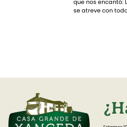
que nos encantó: 
se atreve con tod
¿H